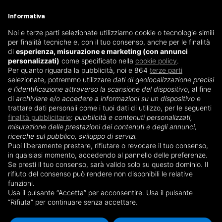
Informativa
Noi e terze parti selezionate utilizziamo cookie o tecnologie simili
per finalità tecniche e, con il tuo consenso, anche per le finalità
di
esperienza, misurazione e marketing (con annunci
personalizzati)
come specificato nella
cookie policy
.
Per quanto riguarda la pubblicità, noi e 864
terze parti
selezionate, potremmo utilizzare
dati di geolocalizzazione precisi
e l’identificazione attraverso la scansione del dispositivo
, al fine
di
archiviare e/o accedere a informazioni su un dispositivo
e
Il Team
trattare dati personali come i tuoi dati di utilizzo, per le seguenti
finalità pubblicitarie
:
pubblicità e contenuti personalizzati,
misurazione delle prestazioni dei contenuti e degli annunci,
ricerche sul pubblico, sviluppo di servizi.
Puoi liberamente prestare, rifiutare o revocare il tuo consenso,
in qualsiasi momento, accedendo al pannello delle preferenze.
Se presti il tuo consenso, sarà valido solo su questo dominio. Il
rifiuto del consenso può rendere non disponibili le relative
funzioni.
Usa il pulsante “Accetta” per acconsentire. Usa il pulsante
“Rifiuta” per continuare senza accettare.