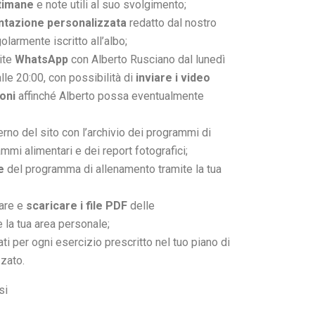
timane
e note utili al suo svolgimento;
ntazione personalizzata
redatto dal nostro
golarmente iscritto all’albo;
ite
WhatsApp
con Alberto Rusciano dal lunedì
alle 20:00, con possibilità di
inviare i video
oni
affinché Alberto possa eventualmente
terno del sito con l’archivio dei programmi di
mmi alimentari e dei report fotografici;
e
del programma di allenamento tramite la tua
zare e
scaricare i file PDF
delle
 la tua area personale;
ati per ogni esercizio prescritto nel tuo piano di
zato.
si