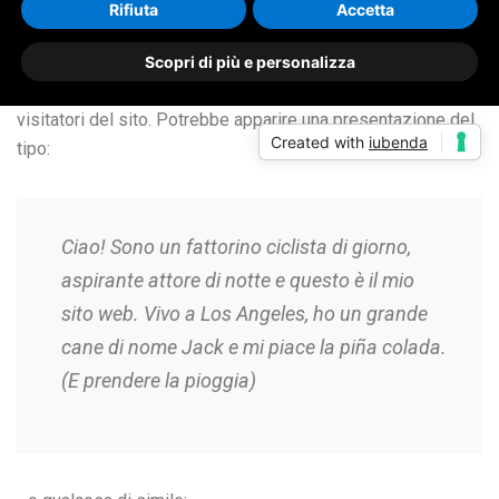
Questa è una pagina di esempio. Differisce da un articolo di
Rifiuta
Accetta
un blog perché rimane sempre allo stesso posto e (in molti
temi) appare nel menu di navigazione. Molte persone
Scopri di più e personalizza
iniziano con una pagina di Informazioni che li presentano ai
visitatori del sito. Potrebbe apparire una presentazione del
Created with
iubenda
tipo:
Ciao! Sono un fattorino ciclista di giorno,
aspirante attore di notte e questo è il mio
sito web. Vivo a Los Angeles, ho un grande
cane di nome Jack e mi piace la piña colada.
(E prendere la pioggia)