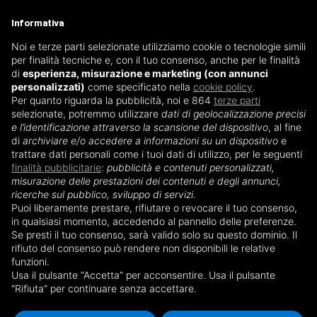
Informativa
Noi e terze parti selezionate utilizziamo cookie o tecnologie simili
per finalità tecniche e, con il tuo consenso, anche per le finalità
di
esperienza, misurazione e marketing (con annunci
personalizzati)
come specificato nella
cookie policy
.
Per quanto riguarda la pubblicità, noi e 864
terze parti
selezionate, potremmo utilizzare
dati di geolocalizzazione precisi
e l’identificazione attraverso la scansione del dispositivo
, al fine
di
archiviare e/o accedere a informazioni su un dispositivo
e
Pagina di esempio
trattare dati personali come i tuoi dati di utilizzo, per le seguenti
finalità pubblicitarie
:
pubblicità e contenuti personalizzati,
misurazione delle prestazioni dei contenuti e degli annunci,
ricerche sul pubblico, sviluppo di servizi.
Puoi liberamente prestare, rifiutare o revocare il tuo consenso,
in qualsiasi momento, accedendo al pannello delle preferenze.
Se presti il tuo consenso, sarà valido solo su questo dominio. Il
rifiuto del consenso può rendere non disponibili le relative
funzioni.
Usa il pulsante “Accetta” per acconsentire. Usa il pulsante
“Rifiuta” per continuare senza accettare.