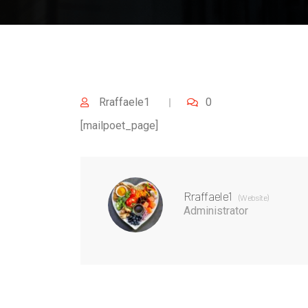
Rraffaele1
0
[mailpoet_page]
Rraffaele1
(Website)
Administrator